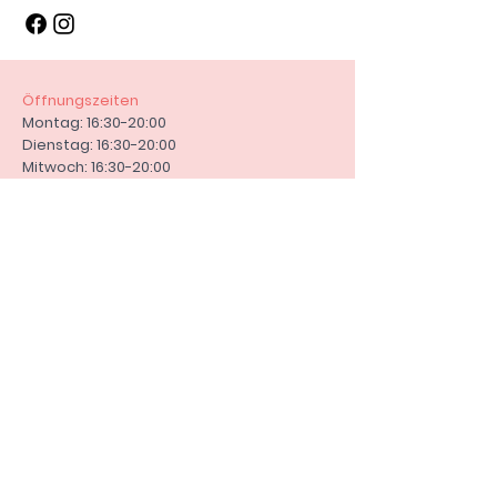
Feiertag verschiebt sich dies auf
den nächsten Werktag.
Zahlungsoptionen:
Bar bei Abholung
Öffnungszeiten
PayPal und Vorkasse bei Versand.
Montag: 16:30-20:00
Kontakt:
Dienstag: 16:30-20:00
E-Mail: info@stoabial-
Mitwoch: 16:30-20:00
buechlbraeu.de
Donnerstag: 16:30-20:00
Steinbüchl 1, 94107 Untergriesbach
Freitag: 14:30-20:00
Samstag: 12:00-20:00
Sonntag: geschlossen
Andere Termine nach Vereinbarung
AGB
Versandrichtlinie
Rückgaberecht
Widerrufsrecht
Zahlungsmethoden