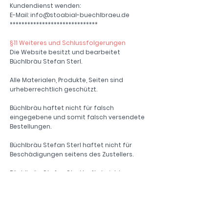
Kundendienst wenden:
E-Mail: info@stoabial-buechlbraeu.de
******************************
§11 Weiteres und Schlussfolgerungen
Die Website besitzt und bearbeitet
Büchlbräu Stefan Sterl.
Alle Materialen, Produkte, Seiten sind
urheberrechtlich geschützt.
Büchlbräu haftet nicht für falsch
eingegebene und somit falsch versendete
Bestellungen.
Büchlbräu Stefan Sterl haftet nicht für
Beschädigungen seitens des Zustellers.
Büchlbräu Stefan Sterl haftet nicht, wenn
einem das Produkt nicht schmeckt.
Büchlbräu Stefan Sterl haftet nicht für
falsche Kundenangaben bezüglich des