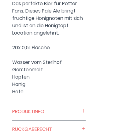
Das perfekte Bier für Potter
Fans. Dieses Pale Ale bringt
fruchtige Honignoten mit sich
und ist an die Honigtopf
Location angelehnt.
20x 0,5L Flasche
Wasser vom Sterlhof
Gerstenmalz
Hopfen
Honig
Hefe
PRODUKTINFO
MwSt. wird nicht ausgewiesen
RÜCKGABERECHT
(Kleinunternehmer, § 19 UStG)
zzgl. 1,50€ Kistenpfand und 1,60€