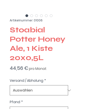
Artikelnummer: 01006
Stoabial
Potter Honey
Ale, 1 Kiste
20x0,5L
Preis
44,56 €
pro Monat
Versand / Abholung
*
Pfand
*