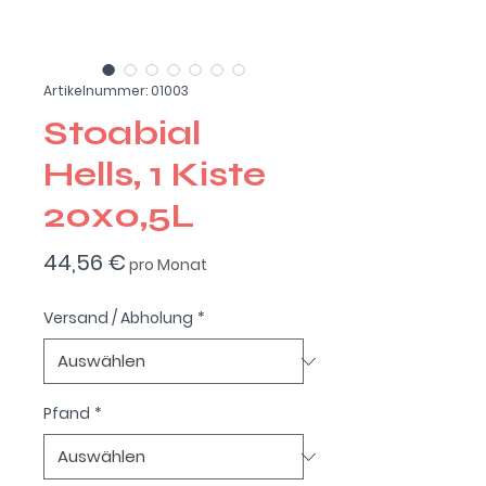
Artikelnummer: 01003
Stoabial
Hells, 1 Kiste
20x0,5L
Preis
44,56 €
pro Monat
Versand / Abholung
*
Pfand
*