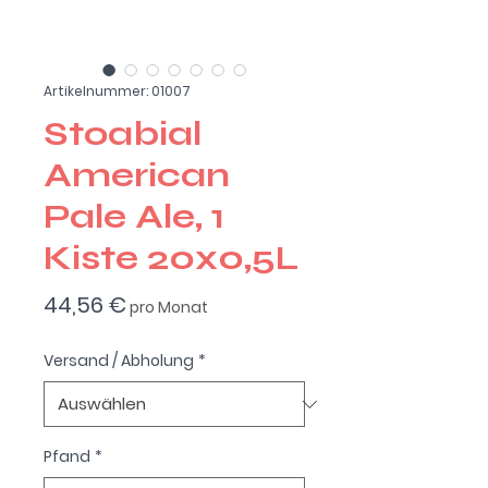
Artikelnummer: 01007
Stoabial
American
Pale Ale, 1
Kiste 20x0,5L
Preis
44,56 €
pro Monat
Versand / Abholung
*
Pfand
*