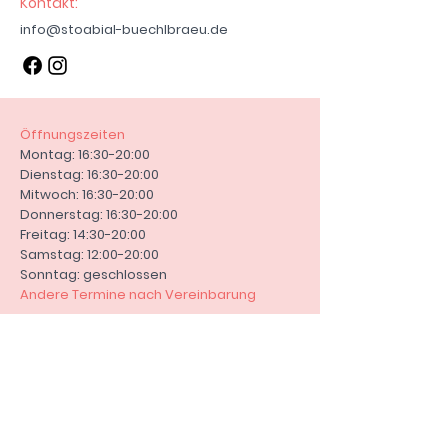
Kontakt:
Zahlungseingang versendet. Fällt
info@stoabial-buechlbraeu.de
der Tag auf einen Sonntag oder
Feiertag verschiebt sich dies auf
den nächsten Werktag.
Zahlungsoptionen:
Bar bei Abholung
Öffnungszeiten
PayPal und Vorkasse bei Versand.
Montag: 16:30-20:00
Kontakt:
Dienstag: 16:30-20:00
E-Mail: info@stoabial-
Mitwoch: 16:30-20:00
buechlbraeu.de
Donnerstag: 16:30-20:00
Steinbüchl 1, 94107 Untergriesbach
Freitag: 14:30-20:00
Samstag: 12:00-20:00
Sonntag: geschlossen
Andere Termine nach Vereinbarung
AGB
Versandrichtlinie
Rückgaberecht
Widerrufsrecht