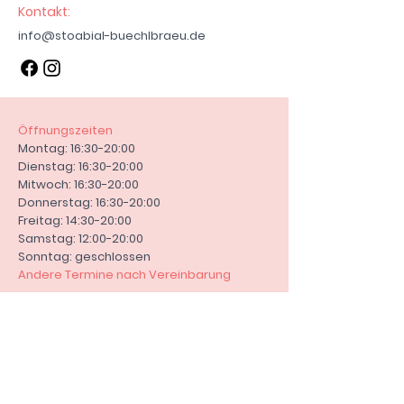
Kontakt:
Zahlungseingang versendet. Fällt
info@stoabial-buechlbraeu.de
der Tag auf einen Sonntag oder
Feiertag verschiebt sich dies auf
den nächsten Werktag.
Zahlungsoptionen:
Bar bei Abholung
Öffnungszeiten
PayPal und Vorkasse bei Versand.
Montag: 16:30-20:00
Kontakt:
Dienstag: 16:30-20:00
E-Mail: info@stoabial-
Mitwoch: 16:30-20:00
buechlbraeu.de
Donnerstag: 16:30-20:00
Steinbüchl 1, 94107 Untergriesbach
Freitag: 14:30-20:00
Samstag: 12:00-20:00
Sonntag: geschlossen
Andere Termine nach Vereinbarung
AGB
Versandrichtlinie
Rückgaberecht
Widerrufsrecht