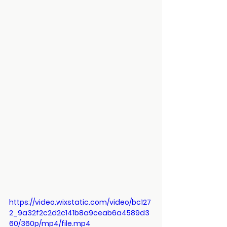
https://video.wixstatic.com/video/bc127
2_9a32f2c2d2c141b8a9ceab6a4589d3
60/360p/mp4/file.mp4