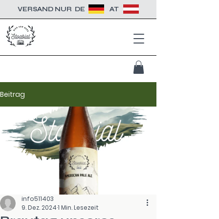
VERSAND NUR
DE
AT
Beitrag
info511403
9. Dez. 2024
1 Min. Lesezeit